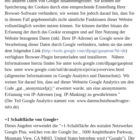
mit anderen Daten von Google zusammengeführt. Sie können die
Speicherung der Cookies durch eine entsprechende Einstellung Ihrer
Browser-Software verhindern; wir weisen Sie jedoch darauf hin, dass Sie
in diesem Fall gegebenenfalls nicht sämtliche Funktionen dieser Website
vollumfänglich werden nutzen können. Sie können darüber hinaus die
Erfassung der durch das Cookie erzeugten und auf Ihre Nutzung der
Website bezogenen Daten (inkl. Ihrer IP-Adresse) an Google sowie die
Verarbeitung dieser Daten durch Google verhindern, indem sie das unter
dem folgenden Link (
http://tools.google.com/dlpage/gaoptout?hl=de
)
verfügbare Browser-Plugin herunterladen und installieren. Nähere
Informationen hierzu finden Sie unter
tools.google.com/dlpage/gaoptout
bzw. unter
www.google.com/intl/de/analytics/privacyoverview.html
(allgemeine Informationen zu Google Analytics und Datenschutz). Wir
weisen Sie darauf hin, dass auf dieser Webseite Google Analytics um den
Code „gat._anonymizeIp();“ erweitert wurde, um eine anonymisierte
Erfassung von IP-Adressen (sog. IP-Masking) zu gewährleisten.“
(Der Teil Google Analytics stammt von:
www.datenschutzbeauftragter-
info.de
)
+1 Schaltfläche von Google+
Dieses Angebot verwendet die “+1-Schaltfläche des sozialen Netzwerkes
Google Plus, welches von der Google Inc., 1600 Amphitheatre Parkway,
Mountain View, CA 94043, United States betrieben wird (“Google”). Der